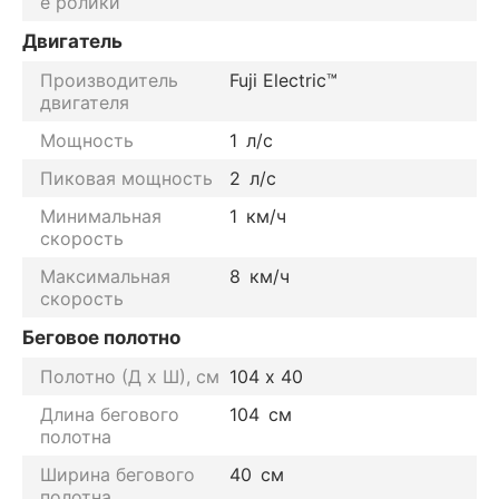
е ролики
Двигатель
Производитель
Fuji Electric™
двигателя
Мощность
1
л/с
Пиковая мощность
2
л/с
Минимальная
1
км/ч
скорость
Максимальная
8
км/ч
скорость
Беговое полотно
Полотно (Д х Ш), см
104 х 40
Длина бегового
104
см
полотна
Ширина бегового
40
см
полотна