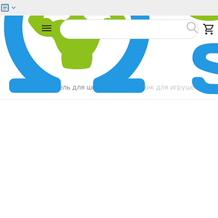
Меню
Найти
Главная
Мебель для школьников
Ящик для игрушек STEP2
/
/