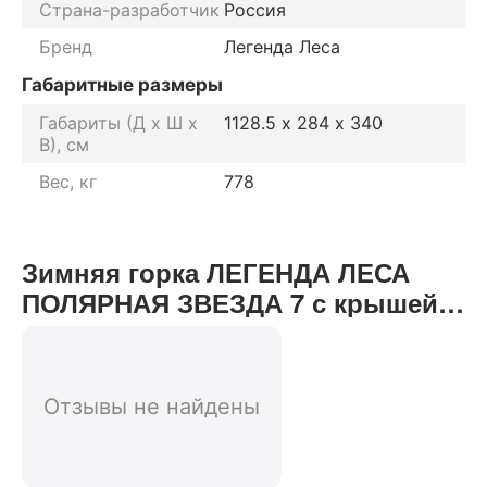
Страна-разработчик
Россия
Бренд
Легенда Леса
Габаритные размеры
Габариты (Д х Ш х
1128.5 х 284 х 340
В), см
Вес, кг
778
Зимняя горка ЛЕГЕНДА ЛЕСА
ПОЛЯРНАЯ ЗВЕЗДА 7 с крышей
Золотой Тик - Орех (скат 10м)
отзывы от реальных
покупателей нашего интернет-
Отзывы не найдены
магазина