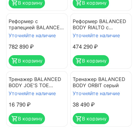
В корзину
В корзину
Реформер с
Реформер BALANCED
трапецией BALANCED
BODY RIALTO с
BODY ALLEGRO 1
трапецией и матом
Уточняйте наличие
Уточняйте наличие
782 890
₽
474 290
₽
В корзину
В корзину
Тренажер BALANCED
Тренажер BALANCED
BODY JOE'S TOE
BODY ORBIT серый
GIZMO (набор)
Уточняйте наличие
Уточняйте наличие
16 790
₽
38 490
₽
В корзину
В корзину