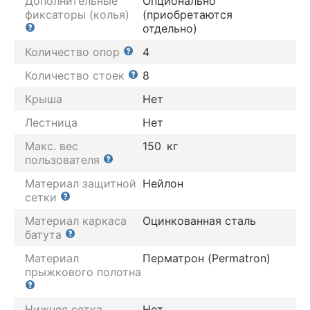
Дополнительные
Опционально
фиксаторы (колья)
(приобретаются
отдельно)
Количество опор
4
Количество стоек
8
Крыша
Нет
Лестница
Нет
Макс. вес
150
кг
пользователя
Материал защитной
Нейлон
сетки
Материал каркаса
Оцинкованная сталь
батута
Материал
Перматрон (Permatron)
прыжкового полотна
Нижняя сетка
Нет