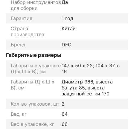
Набор инструментов
Да
для сборки
Гарантия
1 год
Страна
Китай
производства
Бренд
DFC
Габаритные размеры
Габариты в упаковке
147 х 50 х 22; 104 х 37 х
(Д х Ш х В), см
16
Габариты (Д х Ш х
Диаметр 366, высота
В), см
батута 85, высота
защитной сетки 170
Кол-во упаковок, шт
2
Вес, кг
64
Вес в упаковке, кг
66