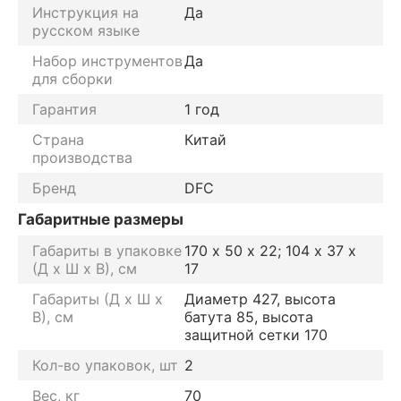
Инструкция на
Да
русском языке
Набор инструментов
Да
для сборки
Гарантия
1 год
Страна
Китай
производства
Бренд
DFC
Габаритные размеры
Габариты в упаковке
170 х 50 х 22; 104 х 37 х
(Д х Ш х В), см
17
Габариты (Д х Ш х
Диаметр 427, высота
В), см
батута 85, высота
защитной сетки 170
Кол-во упаковок, шт
2
Вес, кг
70