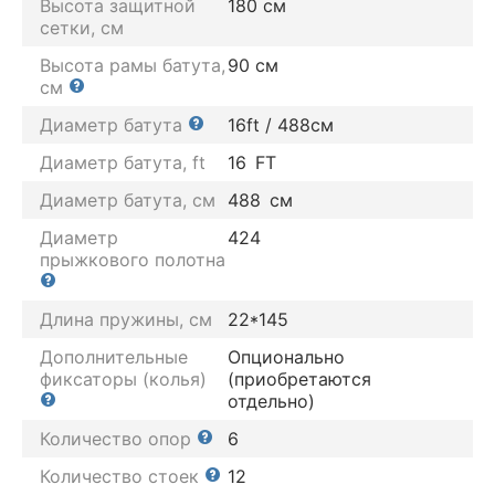
Высота защитной
180 см
сетки, см
Высота рамы батута,
90 см
см
Диаметр батута
16ft / 488см
Диаметр батута, ft
16
FT
Диаметр батута, см
488
см
Диаметр
424
прыжкового полотна
Длина пружины, см
22*145
Дополнительные
Опционально
фиксаторы (колья)
(приобретаются
отдельно)
Количество опор
6
Количество стоек
12