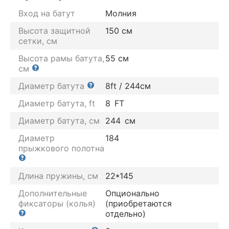
Вход на батут
Молния
Высота защитной
150 см
сетки, см
Высота рамы батута,
55 см
см
Диаметр батута
8ft / 244см
Диаметр батута, ft
8
FT
Диаметр батута, см
244
см
Диаметр
184
прыжкового полотна
Длина пружины, см
22*145
Дополнительные
Опционально
фиксаторы (колья)
(приобретаются
отдельно)