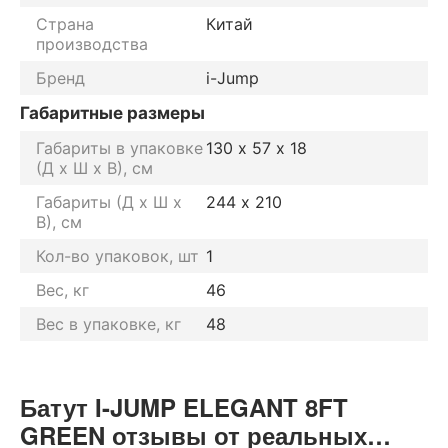
Страна
Китай
производства
Бренд
i-Jump
Габаритные размеры
Габариты в упаковке
130 х 57 х 18
(Д х Ш х В), см
Габариты (Д х Ш х
244 х 210
В), см
Кол-во упаковок, шт
1
Вес, кг
46
Вес в упаковке, кг
48
Батут I-JUMP ELEGANT 8FT
GREEN отзывы от реальных