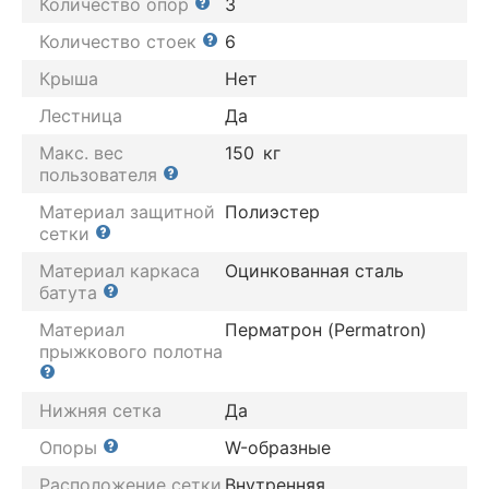
Количество опор
3
Количество стоек
6
Крыша
Нет
Лестница
Да
Макс. вес
150
кг
пользователя
Материал защитной
Полиэстер
сетки
Материал каркаса
Оцинкованная сталь
батута
Материал
Перматрон (Permatron)
прыжкового полотна
Нижняя сетка
Да
Опоры
W-образные
Расположение сетки
Внутренняя