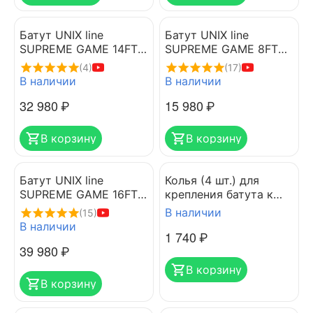
Батут UNIX line
Батут UNIX line
SUPREME GAME 14FT
SUPREME GAME 8FT
(green)
(green)
(4)
(17)
В наличии
В наличии
32 980
₽
15 980
₽
В корзину
В корзину
Батут UNIX line
Колья (4 шт.) для
SUPREME GAME 16FT
крепления батута к
(green)
земле UNIX
В наличии
(15)
В наличии
1 740
₽
39 980
₽
В корзину
В корзину