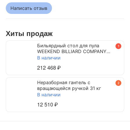
Написать отзыв
Хиты продаж
Бильярдный стол для пула
1
WEEKEND BILLIARD COMPANY
DYNAMIC TRIUMPH 7 ф (черный)
В наличии
212 468
₽
Неразборная гантель c
2
вращающейся ручкой 31 кг
В наличии
12 510
₽