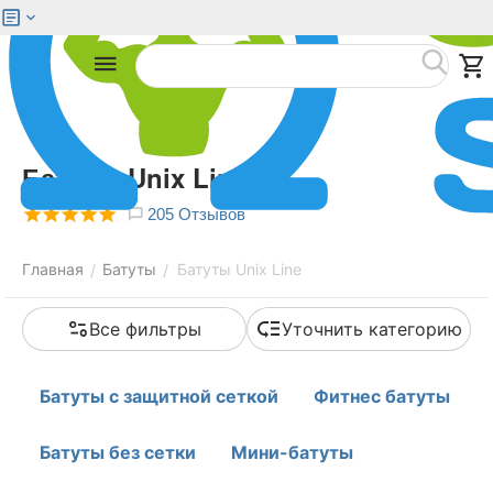
Меню
Найти
Батуты Unix Line
205 Отзывов
Главная
Батуты
Батуты Unix Line
/
/
Все фильтры
Уточнить категорию
Батуты с защитной сеткой
Фитнес батуты
Батуты без сетки
Мини-батуты