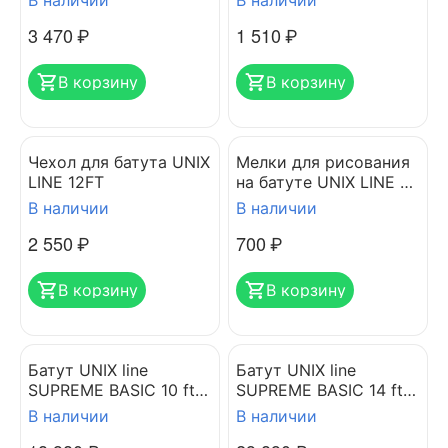
В наличии
В наличии
3 470
₽
1 510
₽
В корзину
В корзину
Чехол для батута UNIX
Мелки для рисования
LINE 12FT
на батуте UNIX LINE 5
шт TRUMEL5
В наличии
В наличии
2 550
₽
‍700‍
₽
В корзину
В корзину
Батут UNIX line
Батут UNIX line
SUPREME BASIC 10 ft
SUPREME BASIC 14 ft
(blue)
(green)
В наличии
В наличии