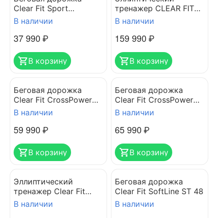
Clear Fit Sport
тренажер CLEAR FIT
ProxyLine TM 41
MaxPower X 450
В наличии
В наличии
37 990
₽
159 990
₽
В корзину
В корзину
Беговая дорожка
Беговая дорожка
Clear Fit CrossPower
Clear Fit CrossPower
CT 460 MI
CT 460 AI
В наличии
В наличии
59 990
₽
65 990
₽
В корзину
В корзину
Эллиптический
Беговая дорожка
тренажер Clear Fit
Clear Fit SoftLine ST 48
CrossPower CX 500 MI
В наличии
В наличии