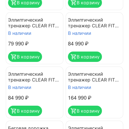
В корзину
В корзину
Эллиптический
Эллиптический
тренажер CLEAR FIT
тренажер CLEAR FIT
StartHouse SX 46 B
StartHouse SX 46 BMI
В наличии
В наличии
79 990
₽
84 990
₽
В корзину
В корзину
Эллиптический
Эллиптический
тренажер CLEAR FIT
тренажер CLEAR FIT
StartHouse SX 50 BR
StartHouse SX 51 MI
В наличии
В наличии
84 990
₽
164 990
₽
В корзину
В корзину
Беговая дорожка
Эллиптический