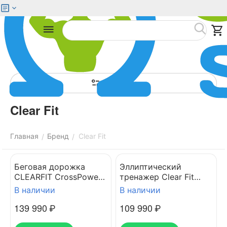
Меню
Найти
Фильтры
Clear Fit
Главная
Бренд
Clear Fit
/
/
Беговая дорожка
Эллиптический
CLEARFIT CrossPower
тренажер Clear Fit
CT 520 AI
StartHouse SX 50 BMI
В наличии
В наличии
139 990
₽
109 990
₽