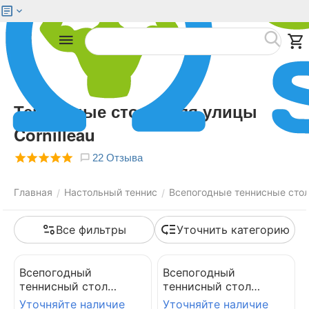
Меню
Найти
Теннисные столы для улицы
Cornilleau
22 Отзыва
Главная
Настольный теннис
Всепогодные теннисные сто
/
/
Все фильтры
Уточнить категорию
Всепогодный
Всепогодный
теннисный стол
теннисный стол
CORNILLEAU SPORT
CORNILLEAU SPORT
Уточняйте наличие
Уточняйте наличие