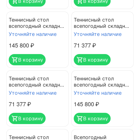
В корзину
В корзину
Теннисный стол
Теннисный стол
всепогодный складной
всепогодный складной
CORNILLEAU SPORT
CORNILLEAU SPORT
Уточняйте наличие
Уточняйте наличие
500M CROSSOVER blue
250S CROSSOVER grey
145 800
₽
71 377
₽
7мм
5мм
В корзину
В корзину
Теннисный стол
Теннисный стол
всепогодный складной
всепогодный складной
CORNILLEAU SPORT
CORNILLEAU SPORT
Уточняйте наличие
Уточняйте наличие
250S CROSSOVER blue
500M CROSSOVER grey
71 377
₽
145 800
₽
5мм
7мм
В корзину
В корзину
Теннисный стол
Всепогодный