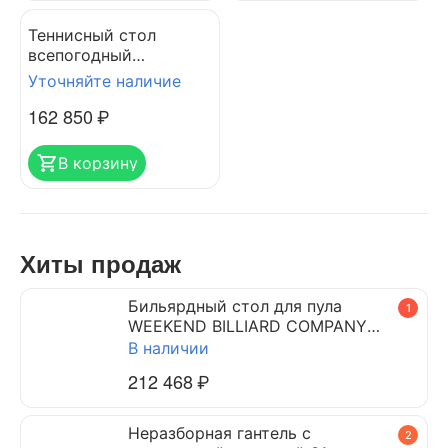
Теннисный стол
всепогодный
CORNILLEAU 500X
Уточняйте наличие
PERFORMANCE
162 850
₽
OUTDOOR BLUE
В корзину
Хиты продаж
Бильярдный стол для пула
1
WEEKEND BILLIARD COMPANY
DYNAMIC TRIUMPH 7 ф (черный)
В наличии
212 468
₽
Неразборная гантель c
2