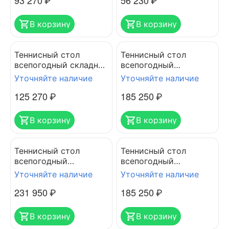
93 270
₽
56 230
₽
В корзину
В корзину
Теннисный стол
Теннисный стол
всепогодный складной
всепогодный
CORNILLEAU SPORT
CORNILLEAU 600X
Уточняйте наличие
Уточняйте наличие
400M CROSSOVER grey
PERFORMANCE
125 270
₽
185 250
₽
6мм
OUTDOOR BLUE
В корзину
В корзину
Теннисный стол
Теннисный стол
всепогодный
всепогодный
CORNILLEAU 700X
CORNILLEAU 600X
Уточняйте наличие
Уточняйте наличие
PERFORMANCE
PERFORMANCE
231 950
₽
185 250
₽
OUTDOOR BLACK
OUTDOOR BLACK
В корзину
В корзину