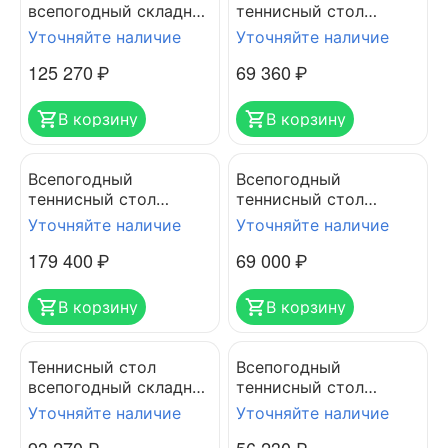
всепогодный складной
теннисный стол
CORNILLEAU SPORT
CORNILLEAU SPORT
Уточняйте наличие
Уточняйте наличие
400M CROSSOVER blue
200 S
125 270
₽
69 360
₽
6мм
В корзину
В корзину
Всепогодный
Всепогодный
теннисный стол
теннисный стол
CORNILLEAU 540M
CORNILLEAU VITAMIN
Уточняйте наличие
Уточняйте наличие
CROSSOVER OUTDOOR
OUTDOOR (blue, green,
179 400
₽
69 000
₽
серый
pink)
В корзину
В корзину
Теннисный стол
Всепогодный
всепогодный складной
теннисный стол
CORNILLEAU SPORT
CORNILLEAU ONE
Уточняйте наличие
Уточняйте наличие
300S CROSSOVER
OUTDOOR синий
green 5мм