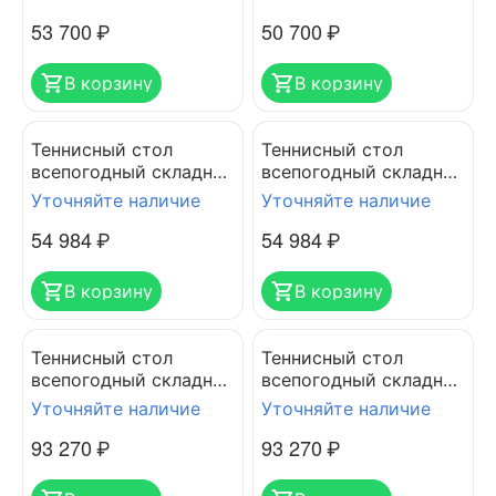
300M OUTDOOR серый
200 OUTDOOR 132905
53 700
₽
50 700
₽
В корзину
В корзину
Теннисный стол
Теннисный стол
всепогодный складной
всепогодный складной
CORNILLEAU SPORT
CORNILLEAU SPORT
Уточняйте наличие
Уточняйте наличие
100S CROSSOVER grey
100S CROSSOVER blue
54 984
₽
54 984
₽
5мм
5мм
В корзину
В корзину
Теннисный стол
Теннисный стол
всепогодный складной
всепогодный складной
CORNILLEAU SPORT
CORNILLEAU SPORT
Уточняйте наличие
Уточняйте наличие
300S CROSSOVER grey
300S CROSSOVER blue
93 270
₽
93 270
₽
5мм
5мм