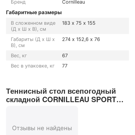
Бренд
Cornilleau
Габаритные размеры
В сложенном виде
183 х 75 х 155
(Д х Ш х В), см
Габариты (Д х Ш х
274 х 152,6 х 76
В), см
Вес, кг
67
Вес в упаковке, кг
77
Теннисный стол всепогодный
складной CORNILLEAU SPORT
300S CROSSOVER grey 5мм
отзывы от реальных
покупателей нашего интернет-
Отзывы не найдены
магазина