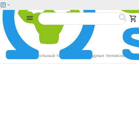
Меню
Найти
Главная
Настольный теннис
Всепогодные теннисные сто
/
/